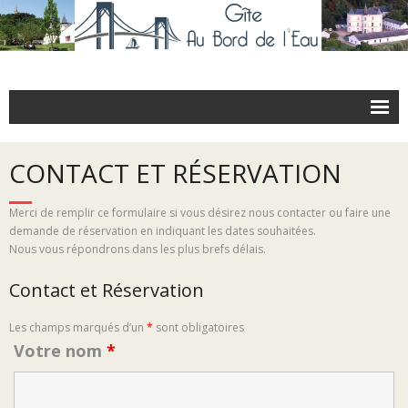
Le Gîte
CONTACT ET RÉSERVATION
Tarifs
Coordonnées
Merci de remplir ce formulaire si vous désirez nous contacter ou faire une
demande de réservation en indiquant les dates souhaitées.
À découvrir
Nous vous répondrons dans les plus brefs délais.
Partenaires
Contact et Réservation
Contact et réservation
Les champs marqués d’un
*
sont obligatoires
Votre nom
*